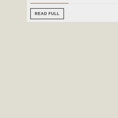
2020
READ
READ FULL
FULL