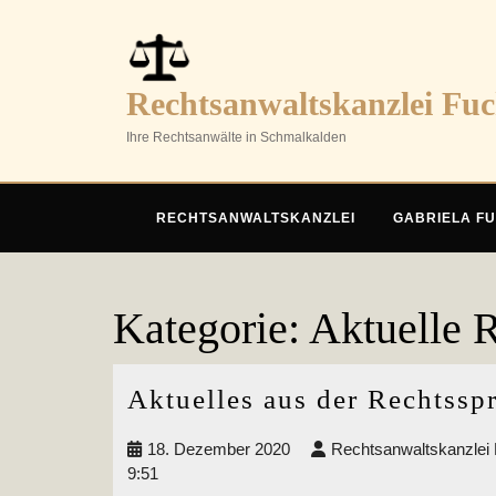
Skip
to
content
Rechtsanwaltskanzlei Fu
Ihre Rechtsanwälte in Schmalkalden
RECHTSANWALTSKANZLEI
GABRIELA F
Kategorie:
Aktuelle 
Aktuelles aus der Rechtss
18.
18. Dezember 2020
Rechtsanwaltskanzlei 
Dezember
9:51