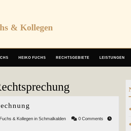
chs & Kollegen
UCHS
HEIKO FUCHS
RECHTSGEBIETE
LEISTUNGEN
Rechtsprechung
Aktuelles
prechnung
aus
Rechtsanwaltskanzlei
Fuchs & Kollegen in Schmalkalden
0 Comments
der
Fuchs
Rechtssprechnung