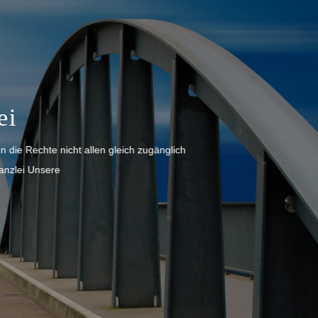
Rechtsanwältin Gabrie
ltin für Familienrecht weitere Tätigkeitsschwerpunkte: Erbrecht Grund
Familienrecht im DAV – AG Erbrecht im DAV Gabriela F
WEIT
WEITERLESEN