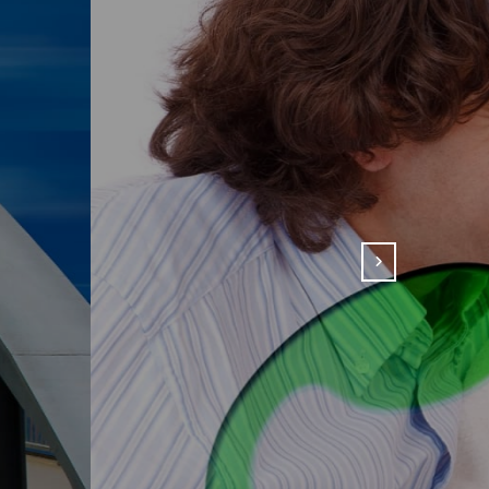
la Fuchs
stücksrecht Vertragsrecht Mitglied der – AG
Next
uchs Kontaktformular
ERLESEN