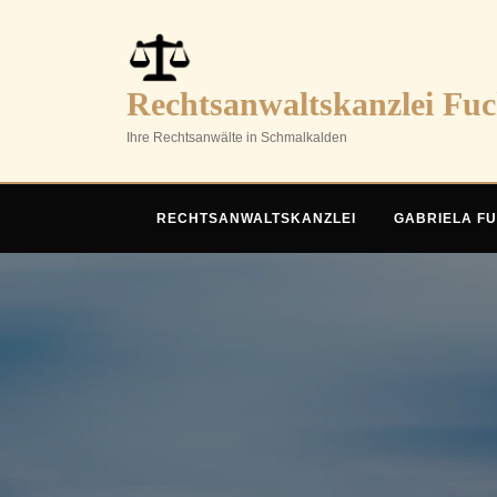
Skip
to
content
Rechtsanwaltskanzlei Fu
Ihre Rechtsanwälte in Schmalkalden
RECHTSANWALTSKANZLEI
GABRIELA F