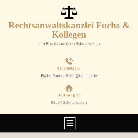
Skip
to
content
Rechtsanwaltskanzlei Fuchs &
Kollegen
Ihre Rechtsanwälte in Schmalkalden
03683602757
Fuchs-Partner-Schm@t-online.de
Hoffnung 36
98574 Schmalkalden
Open
Button